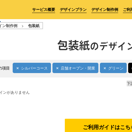
サービス概要
デザインプラン
デザイン制作例
ご利
イン制作例
>
包装紙
包装紙
のデザイ
の項目
シルバーコース
店舗オープン・開業
グリーン
下
インがありません
ご利用ガイドはこち