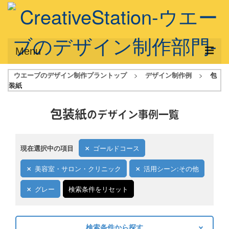
Menu
ウエーブのデザイン制作プラントップ
>
デザイン制作例
>
包
サービス概要
装紙
デザインプラン
包装紙
のデザイン事例一覧
デザインアシスト
フルデザイン
現在選択中の項目
ゴールドコース
データ修正
美容室・サロン・クリニック
活用シーン:その他
写真からイラスト作成
グレー
検索条件をリセット
デザイン制作例
ご利用料金
検索条件から探す