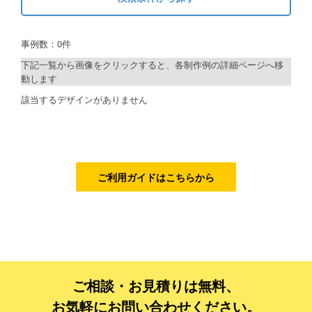
キーワードから探す
ご利用ガイド
事例数：0件
検索
ご利用の流れ
下記一覧から画像をクリックすると、各制作例の詳細ページへ移
動します
ご注文方法について
制作プランで探す
該当するデザインがありません
キャンセルについて
デザインアシスト
FAQ（よくあるご質問）
ベーシックコース
資料をダウンロード
シルバーコース
ご利用ガイドはこちらから
ご利用規約
ゴールドコース
フルデザイン
お見積り・お問合せ
データ修正
ご相談・お見積りは無料、
ジャンルで探す
お気軽にお問い合わせください。