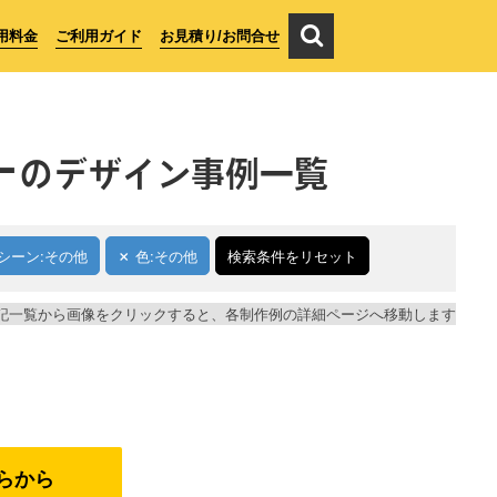
用料金
ご利用ガイド
お見積り/お問合せ
ー
のデザイン事例一覧
シーン:その他
色:その他
検索条件をリセット
記一覧から画像をクリックすると、各制作例の詳細ページへ移動します
らから