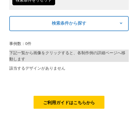
ご利用ガイド
検索条件から探す
ご利用の流れ
キーワードから探す
ご注文方法について
事例数：0件
検索
キャンセルについて
下記一覧から画像をクリックすると、各制作例の詳細ページへ移
動します
FAQ（よくあるご質問）
制作プランで探す
該当するデザインがありません
資料をダウンロード
デザインアシスト
ご利用規約
ベーシックコース
お見積り・お問合せ
シルバーコース
ご利用ガイドはこちらから
ゴールドコース
フルデザイン
データ修正