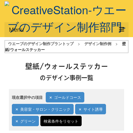
Menu
ウエーブのデザイン制作プラントップ
>
デザイン制作例
>
壁
サービス概要
紙/ウォールステッカー
デザインプラン
壁紙/ウォールステッカー
デザインアシスト
のデザイン事例一覧
フルデザイン
データ修正
現在選択中の項目
ゴールドコース
写真からイラスト作成
美容室・サロン・クリニック
サイト誘導
デザイン制作例
グリーン
検索条件をリセット
ご利用料金