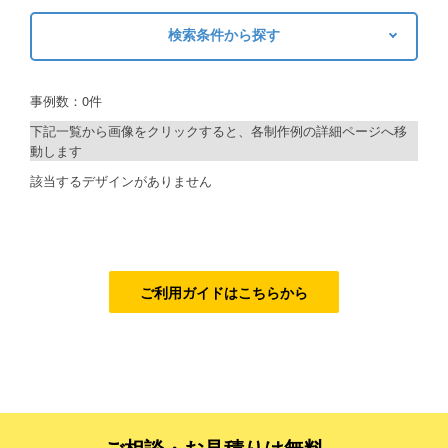
検索条件から探す
ご利用ガイド
キーワードから探す
ご利用の流れ
事例数：0件
検索
ご注文方法について
下記一覧から画像をクリックすると、各制作例の詳細ページへ移
動します
キャンセルについて
制作プランで探す
該当するデザインがありません
FAQ（よくあるご質問）
デザインアシスト
資料をダウンロード
ベーシックコース
ご利用規約
シルバーコース
ご利用ガイドはこちらから
お見積り・お問合せ
ゴールドコース
フルデザイン
データ修正
ご相談・お見積りは無料、