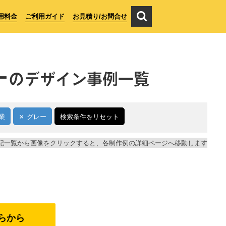
用料金
ご利用ガイド
お見積り/お問合せ
ー
のデザイン事例一覧
業
グレー
検索条件をリセット
記一覧から画像をクリックすると、各制作例の詳細ページへ移動します
らから