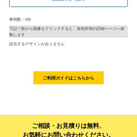
キーワードから探す
ご利用ガイド
事例数：0件
検索
ご利用の流れ
下記一覧から画像をクリックすると、各制作例の詳細ページへ移
動します
ご注文方法について
制作プランで探す
該当するデザインがありません
キャンセルについて
デザインアシスト
FAQ（よくあるご質問）
ベーシックコース
資料をダウンロード
シルバーコース
ご利用ガイドはこちらから
ご利用規約
ゴールドコース
フルデザイン
お見積り・お問合せ
データ修正
ご相談・お見積りは無料、
ジャンルで探す
お気軽にお問い合わせください。