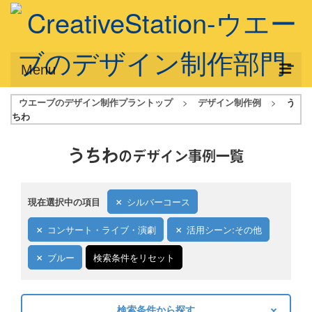
Menu
ウエーブのデザイン制作プラントップ
>
デザイン制作例
>
う
サービス概要
ちわ
デザインプラン
うちわ
のデザイン事例一覧
デザインアシスト
フルデザイン
現在選択中の項目
シルバーコース
データ修正
コンサート・ライブ・演劇
活用シーン:その他
写真からイラスト作成
ブルー
検索条件をリセット
デザイン制作例
ご利用料金
検索条件から探す