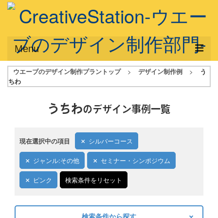
Menu
ウエーブのデザイン制作プラントップ
>
デザイン制作例
>
う
サービス概要
ちわ
デザインプラン
うちわ
のデザイン事例一覧
デザインアシスト
フルデザイン
現在選択中の項目
シルバーコース
データ修正
ジャンル:その他
セミナー・シンポジウム
写真からイラスト作成
ピンク
検索条件をリセット
デザイン制作例
ご利用料金
検索条件から探す