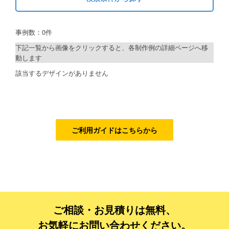
キーワードから探す
ご利用ガイド
事例数：0件
検索
ご利用の流れ
下記一覧から画像をクリックすると、各制作例の詳細ページへ移
動します
ご注文方法について
制作プランで探す
該当するデザインがありません
キャンセルについて
デザインアシスト
FAQ（よくあるご質問）
ベーシックコース
資料をダウンロード
シルバーコース
ご利用ガイドはこちらから
ご利用規約
ゴールドコース
フルデザイン
お見積り・お問合せ
データ修正
ご相談・お見積りは無料、
ジャンルで探す
お気軽にお問い合わせください。