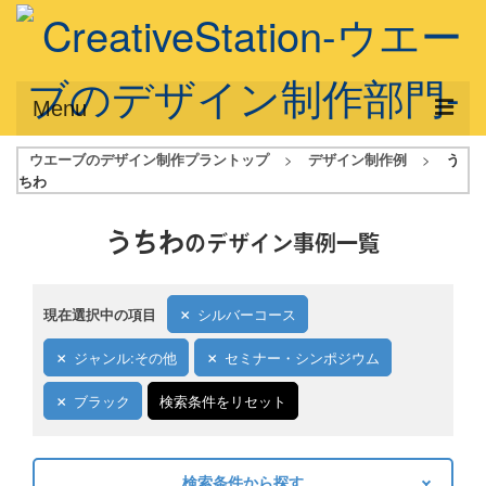
Menu
ウエーブのデザイン制作プラントップ
>
デザイン制作例
>
う
サービス概要
ちわ
デザインプラン
うちわ
のデザイン事例一覧
デザインアシスト
フルデザイン
現在選択中の項目
シルバーコース
データ修正
ジャンル:その他
セミナー・シンポジウム
写真からイラスト作成
ブラック
検索条件をリセット
デザイン制作例
ご利用料金
検索条件から探す