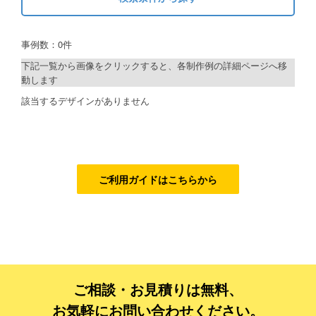
キーワードから探す
ご利用ガイド
事例数：0件
検索
ご利用の流れ
下記一覧から画像をクリックすると、各制作例の詳細ページへ移
動します
ご注文方法について
制作プランで探す
該当するデザインがありません
キャンセルについて
デザインアシスト
FAQ（よくあるご質問）
ベーシックコース
資料をダウンロード
シルバーコース
ご利用ガイドはこちらから
ご利用規約
ゴールドコース
フルデザイン
お見積り・お問合せ
データ修正
ご相談・お見積りは無料、
ジャンルで探す
お気軽にお問い合わせください。