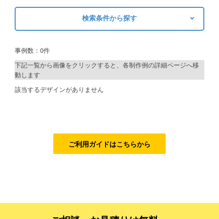
ご利用ガイド
検索条件から探す
キーワードから探す
ご利用の流れ
事例数：0件
検索
ご注文方法について
下記一覧から画像をクリックすると、各制作例の詳細ページへ移
動します
キャンセルについて
制作プランで探す
該当するデザインがありません
FAQ（よくあるご質問）
デザインアシスト
資料をダウンロード
ベーシックコース
ご利用規約
シルバーコース
ご利用ガイドはこちらから
お見積り・お問合せ
ゴールドコース
フルデザイン
データ修正