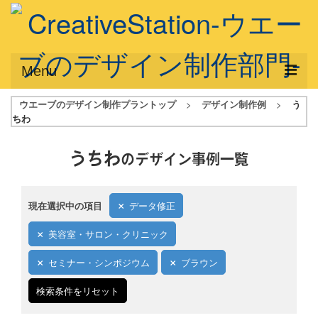
Menu
ウエーブのデザイン制作プラントップ
>
デザイン制作例
>
う
サービス概要
ちわ
デザインプラン
うちわ
のデザイン事例一覧
デザインアシスト
フルデザイン
現在選択中の項目
データ修正
データ修正
美容室・サロン・クリニック
写真からイラスト作成
セミナー・シンポジウム
ブラウン
デザイン制作例
検索条件をリセット
ご利用料金