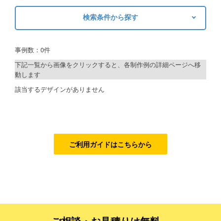
検索条件から探す
ご利用ガイド
キーワードから探す
ご利用の流れ
事例数：0件
検索
ご注文方法について
下記一覧から画像をクリックすると、各制作例の詳細ページへ移
動します
キャンセルについて
制作プランで探す
該当するデザインがありません
FAQ（よくあるご質問）
デザインアシスト
資料をダウンロード
ベーシックコース
ご利用規約
シルバーコース
ご利用ガイドはこちらから
お見積り・お問合せ
ゴールドコース
フルデザイン
データ修正
ご相談・お見積りは無料、