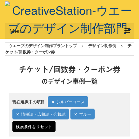
Menu
ウエーブのデザイン制作プラントップ
>
デザイン制作例
>
チ
サービス概要
ケット/回数券・クーポン券
デザインプラン
チケット/回数券・クーポン券
デザインアシスト
のデザイン事例一覧
フルデザイン
データ修正
現在選択中の項目
シルバーコース
写真からイラスト作成
情報誌・広報誌・会報誌
ブルー
デザイン制作例
検索条件をリセット
ご利用料金