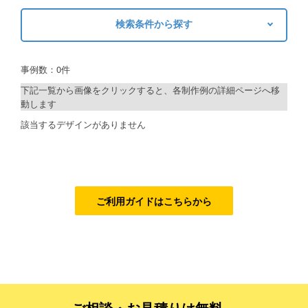
検索条件から探す
ご利用ガイド
キーワードから探す
ご利用の流れ
事例数：0件
検索
ご注文方法について
下記一覧から画像をクリックすると、各制作例の詳細ページへ移
動します
キャンセルについて
制作プランで探す
該当するデザインがありません
FAQ（よくあるご質問）
デザインアシスト
資料をダウンロード
ベーシックコース
ご利用規約
シルバーコース
ご利用ガイドはこちらから
お見積り・お問合せ
ゴールドコース
フルデザイン
データ修正
ご相談・お見積りは無料、