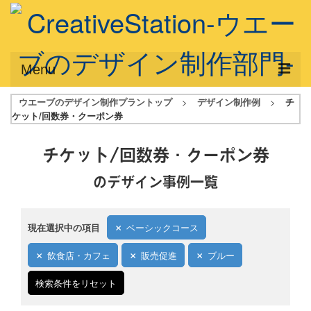
Menu
ウエーブのデザイン制作プラントップ
>
デザイン制作例
>
チ
サービス概要
ケット/回数券・クーポン券
デザインプラン
チケット/回数券・クーポン券
デザインアシスト
のデザイン事例一覧
フルデザイン
データ修正
現在選択中の項目
ベーシックコース
写真からイラスト作成
飲食店・カフェ
販売促進
ブルー
デザイン制作例
検索条件をリセット
ご利用料金