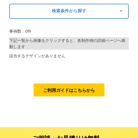
検索条件から探す
ご利用ガイド
キーワードから探す
ご利用の流れ
事例数：0件
検索
ご注文方法について
下記一覧から画像をクリックすると、各制作例の詳細ページへ移
動します
キャンセルについて
制作プランで探す
該当するデザインがありません
FAQ（よくあるご質問）
デザインアシスト
資料をダウンロード
ベーシックコース
ご利用規約
シルバーコース
ご利用ガイドはこちらから
お見積り・お問合せ
ゴールドコース
フルデザイン
データ修正
ご相談・お見積りは無料、