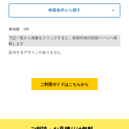
検索条件から探す
ご利用ガイド
キーワードから探す
ご利用の流れ
事例数：0件
検索
ご注文方法について
下記一覧から画像をクリックすると、各制作例の詳細ページへ移
動します
キャンセルについて
制作プランで探す
該当するデザインがありません
FAQ（よくあるご質問）
デザインアシスト
資料をダウンロード
ベーシックコース
ご利用規約
シルバーコース
ご利用ガイドはこちらから
お見積り・お問合せ
ゴールドコース
フルデザイン
データ修正
ご相談・お見積りは無料、