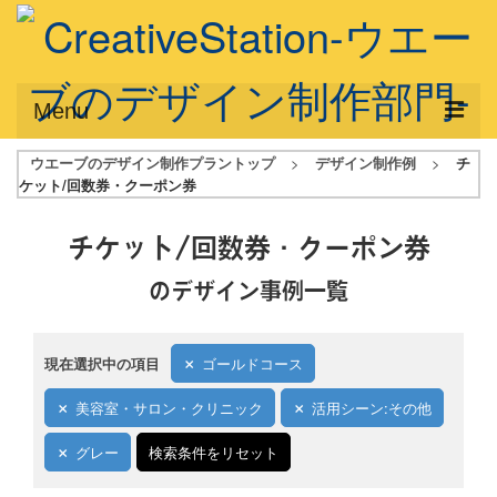
Menu
ウエーブのデザイン制作プラントップ
>
デザイン制作例
>
チ
サービス概要
ケット/回数券・クーポン券
デザインプラン
チケット/回数券・クーポン券
デザインアシスト
のデザイン事例一覧
フルデザイン
データ修正
現在選択中の項目
ゴールドコース
写真からイラスト作成
美容室・サロン・クリニック
活用シーン:その他
デザイン制作例
グレー
検索条件をリセット
ご利用料金