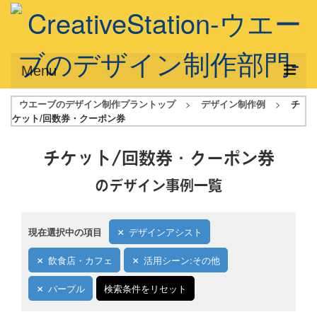
Menu
ウエーブのデザイン制作プラントップ
>
デザイン制作例
>
チ
サービス概要
ケット/回数券・クーポン券
デザインプラン
チケット/回数券・クーポン券
デザインアシスト
のデザイン事例一覧
フルデザイン
データ修正
現在選択中の項目
デザインアシスト
写真からイラスト作成
飲食店・カフェ
活用シーン:その他
デザイン制作例
パープル
検索条件をリセット
ご利用料金