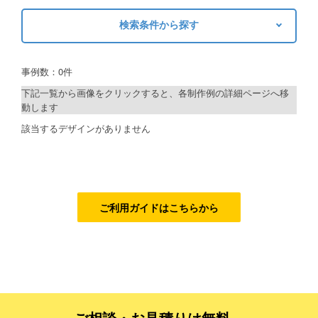
検索条件から探す
ご利用ガイド
キーワードから探す
ご利用の流れ
事例数：0件
検索
ご注文方法について
下記一覧から画像をクリックすると、各制作例の詳細ページへ移
動します
キャンセルについて
制作プランで探す
該当するデザインがありません
FAQ（よくあるご質問）
デザインアシスト
資料をダウンロード
ベーシックコース
ご利用規約
シルバーコース
ご利用ガイドはこちらから
お見積り・お問合せ
ゴールドコース
フルデザイン
データ修正
ご相談・お見積りは無料、