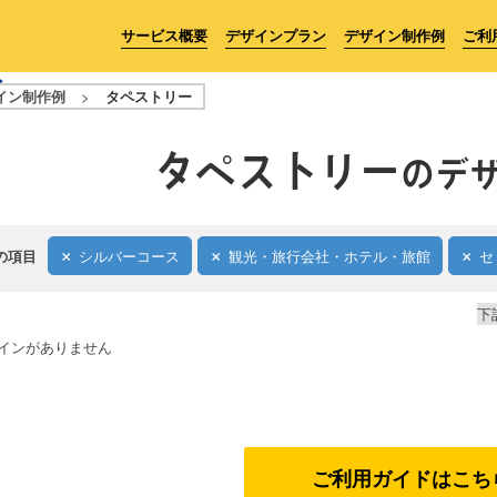
サービス概要
デザインプラン
デザイン制作例
ご利
イン制作例
>
タペストリー
タペストリー
のデ
の項目
シルバーコース
観光・旅行会社・ホテル・旅館
セ
下
インがありません
ご利用ガイドはこち