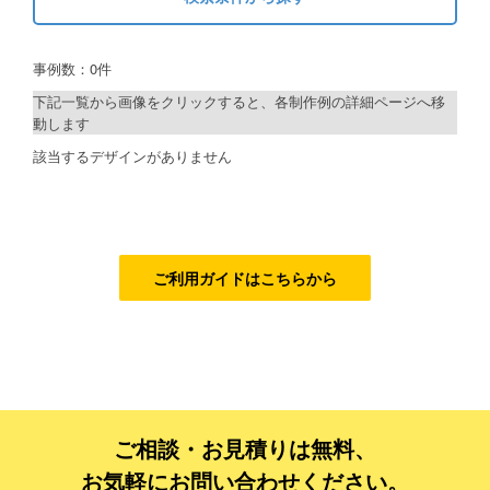
キーワードから探す
ご利用ガイド
事例数：0件
検索
ご利用の流れ
下記一覧から画像をクリックすると、各制作例の詳細ページへ移
動します
ご注文方法について
制作プランで探す
該当するデザインがありません
キャンセルについて
デザインアシスト
FAQ（よくあるご質問）
ベーシックコース
資料をダウンロード
シルバーコース
ご利用ガイドはこちらから
ご利用規約
ゴールドコース
フルデザイン
お見積り・お問合せ
データ修正
ご相談・お見積りは無料、
ジャンルで探す
お気軽にお問い合わせください。