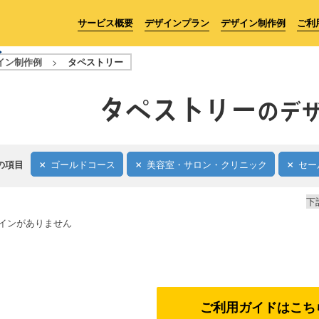
サービス概要
デザインプラン
デザイン制作例
ご利
イン制作例
>
タペストリー
タペストリー
のデ
の項目
ゴールドコース
美容室・サロン・クリニック
セー
下
インがありません
ご利用ガイドはこち