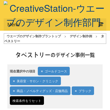
Menu
ウエーブのデザイン制作プラントップ
>
デザイン制作例
>
タ
サービス概要
ペストリー
デザインプラン
タペストリー
のデザイン事例一覧
デザインアシスト
フルデザイン
現在選択中の項目
ゴールドコース
データ修正
美容室・サロン・クリニック
写真からイラスト作成
商品・ノベルティグッズ・店舗用品
ブラック
デザイン制作例
検索条件をリセット
ご利用料金