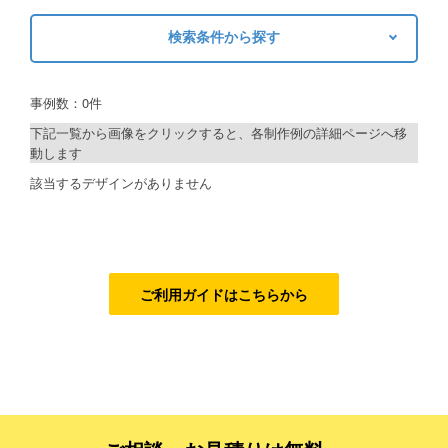
ご利用ガイド
検索条件から探す
キーワードから探す
ご利用の流れ
事例数：0件
検索
ご注文方法について
下記一覧から画像をクリックすると、各制作例の詳細ページへ移
動します
キャンセルについて
制作プランで探す
該当するデザインがありません
FAQ（よくあるご質問）
デザインアシスト
資料をダウンロード
ベーシックコース
ご利用規約
シルバーコース
ご利用ガイドはこちらから
お見積り・お問合せ
ゴールドコース
フルデザイン
データ修正