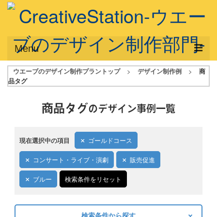
Menu
ウエーブのデザイン制作プラントップ
>
デザイン制作例
>
商
サービス概要
品タグ
デザインプラン
商品タグ
のデザイン事例一覧
デザインアシスト
フルデザイン
現在選択中の項目
ゴールドコース
データ修正
コンサート・ライブ・演劇
販売促進
写真からイラスト作成
ブルー
検索条件をリセット
デザイン制作例
ご利用料金
検索条件から探す