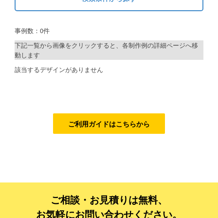
キーワードから探す
ご利用ガイド
事例数：0件
検索
ご利用の流れ
下記一覧から画像をクリックすると、各制作例の詳細ページへ移
動します
ご注文方法について
制作プランで探す
該当するデザインがありません
キャンセルについて
デザインアシスト
FAQ（よくあるご質問）
ベーシックコース
資料をダウンロード
シルバーコース
ご利用ガイドはこちらから
ご利用規約
ゴールドコース
フルデザイン
お見積り・お問合せ
データ修正
ご相談・お見積りは無料、
ジャンルで探す
お気軽にお問い合わせください。