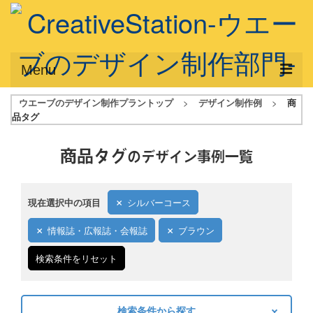
Menu
ウエーブのデザイン制作プラントップ
>
デザイン制作例
>
商
サービス概要
品タグ
デザインプラン
商品タグ
のデザイン事例一覧
デザインアシスト
フルデザイン
現在選択中の項目
シルバーコース
データ修正
情報誌・広報誌・会報誌
ブラウン
写真からイラスト作成
検索条件をリセット
デザイン制作例
ご利用料金
検索条件から探す