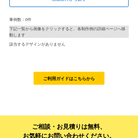
キーワードから探す
ご利用ガイド
事例数：0件
検索
ご利用の流れ
下記一覧から画像をクリックすると、各制作例の詳細ページへ移
動します
ご注文方法について
制作プランで探す
該当するデザインがありません
キャンセルについて
デザインアシスト
FAQ（よくあるご質問）
ベーシックコース
資料をダウンロード
シルバーコース
ご利用ガイドはこちらから
ご利用規約
ゴールドコース
フルデザイン
お見積り・お問合せ
データ修正
ご相談・お見積りは無料、
ジャンルで探す
お気軽にお問い合わせください。