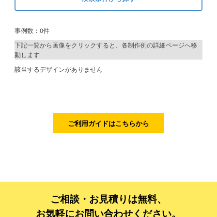
キーワードから探す
ご利用ガイド
事例数：0件
検索
ご利用の流れ
下記一覧から画像をクリックすると、各制作例の詳細ページへ移
動します
ご注文方法について
制作プランで探す
該当するデザインがありません
キャンセルについて
デザインアシスト
FAQ（よくあるご質問）
ベーシックコース
資料をダウンロード
シルバーコース
ご利用ガイドはこちらから
ご利用規約
ゴールドコース
フルデザイン
お見積り・お問合せ
データ修正
ご相談・お見積りは無料、
ジャンルで探す
お気軽にお問い合わせください。