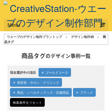
Menu
ウエーブのデザイン制作プラントップ
>
デザイン制作例
>
商
サービス概要
品タグ
デザインプラン
商品タグ
のデザイン事例一覧
デザインアシスト
フルデザイン
現在選択中の項目
ゴールドコース
データ修正
美容室・サロン・クリニック
写真からイラスト作成
商品・ノベルティグッズ・店舗用品
ブラック
デザイン制作例
検索条件をリセット
ご利用料金