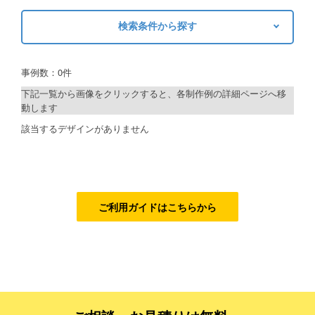
ご利用ガイド
検索条件から探す
キーワードから探す
ご利用の流れ
事例数：0件
検索
ご注文方法について
下記一覧から画像をクリックすると、各制作例の詳細ページへ移
動します
キャンセルについて
制作プランで探す
該当するデザインがありません
FAQ（よくあるご質問）
デザインアシスト
資料をダウンロード
ベーシックコース
ご利用規約
シルバーコース
ご利用ガイドはこちらから
お見積り・お問合せ
ゴールドコース
フルデザイン
データ修正