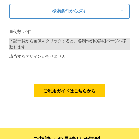
検索条件から探す
ご利用ガイド
キーワードから探す
ご利用の流れ
事例数：0件
検索
ご注文方法について
下記一覧から画像をクリックすると、各制作例の詳細ページへ移
動します
キャンセルについて
制作プランで探す
該当するデザインがありません
FAQ（よくあるご質問）
デザインアシスト
資料をダウンロード
ベーシックコース
ご利用規約
シルバーコース
ご利用ガイドはこちらから
お見積り・お問合せ
ゴールドコース
フルデザイン
データ修正
ご相談・お見積りは無料、