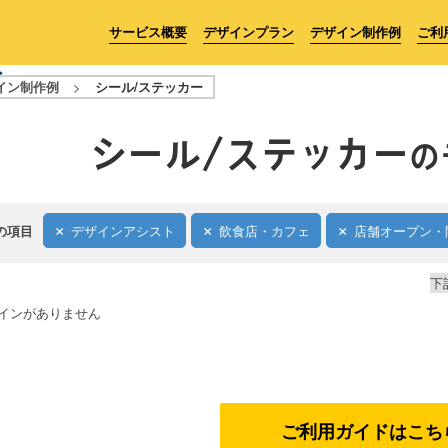
サービス概要
デザインプラン
デザイン制作例
ご利
イン制作例
>
シール/ステッカー
シール/ステッカー
の
の項目
デザインアシスト
飲食店・カフェ
店舗オープン・
下
インがありません
ご利用ガイドはこち