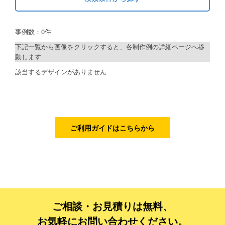
キーワードから探す
ご利用ガイド
事例数：0件
検索
ご利用の流れ
下記一覧から画像をクリックすると、各制作例の詳細ページへ移
動します
ご注文方法について
制作プランで探す
該当するデザインがありません
キャンセルについて
デザインアシスト
FAQ（よくあるご質問）
ベーシックコース
資料をダウンロード
シルバーコース
ご利用ガイドはこちらから
ご利用規約
ゴールドコース
フルデザイン
お見積り・お問合せ
データ修正
ご相談・お見積りは無料、
ジャンルで探す
お気軽にお問い合わせください。