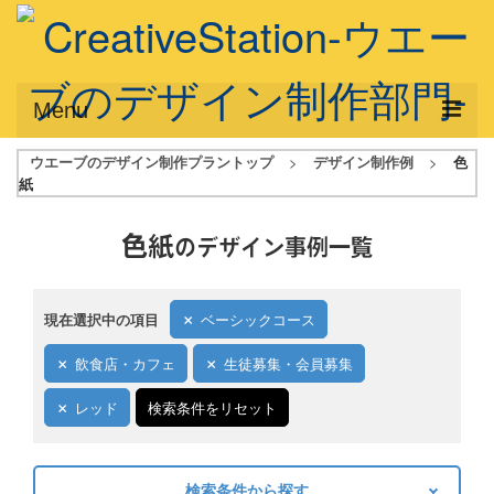
Menu
ウエーブのデザイン制作プラントップ
>
デザイン制作例
>
色
サービス概要
紙
デザインプラン
色紙
のデザイン事例一覧
デザインアシスト
フルデザイン
現在選択中の項目
ベーシックコース
データ修正
飲食店・カフェ
生徒募集・会員募集
写真からイラスト作成
レッド
検索条件をリセット
デザイン制作例
ご利用料金
検索条件から探す