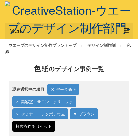
Menu
ウエーブのデザイン制作プラントップ
>
デザイン制作例
>
色
サービス概要
紙
デザインプラン
色紙
のデザイン事例一覧
デザインアシスト
フルデザイン
現在選択中の項目
データ修正
データ修正
美容室・サロン・クリニック
写真からイラスト作成
セミナー・シンポジウム
ブラウン
デザイン制作例
検索条件をリセット
ご利用料金