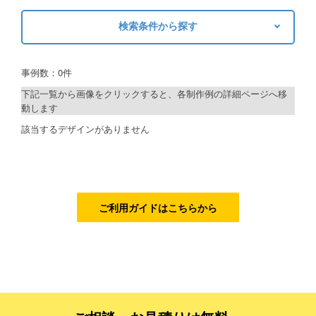
ご利用ガイド
検索条件から探す
キーワードから探す
ご利用の流れ
事例数：0件
検索
ご注文方法について
下記一覧から画像をクリックすると、各制作例の詳細ページへ移
動します
キャンセルについて
制作プランで探す
該当するデザインがありません
FAQ（よくあるご質問）
デザインアシスト
資料をダウンロード
ベーシックコース
ご利用規約
シルバーコース
ご利用ガイドはこちらから
お見積り・お問合せ
ゴールドコース
フルデザイン
データ修正