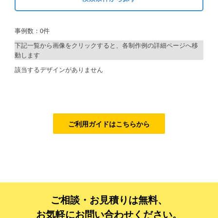
キーワードから探す
ご利用ガイド
事例数：0件
検索
ご利用の流れ
下記一覧から画像をクリックすると、各制作例の詳細ページへ移
動します
ご注文方法について
制作プランで探す
該当するデザインがありません
キャンセルについて
デザインアシスト
FAQ（よくあるご質問）
ベーシックコース
資料をダウンロード
シルバーコース
ご利用ガイドはこちらから
ご利用規約
ゴールドコース
フルデザイン
お見積り・お問合せ
データ修正
ご相談・お見積りは無料、
ジャンルで探す
お気軽にお問い合わせください。