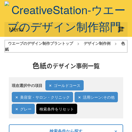
Menu
ウエーブのデザイン制作プラントップ
>
デザイン制作例
>
色
サービス概要
紙
デザインプラン
色紙
のデザイン事例一覧
デザインアシスト
フルデザイン
現在選択中の項目
ゴールドコース
データ修正
美容室・サロン・クリニック
活用シーン:その他
写真からイラスト作成
グレー
検索条件をリセット
デザイン制作例
ご利用料金
検索条件から探す