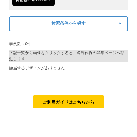
検索条件をリセット
ご利用ガイド
検索条件から探す
ご利用の流れ
キーワードから探す
ご注文方法について
事例数：0件
検索
キャンセルについて
下記一覧から画像をクリックすると、各制作例の詳細ページへ移
動します
FAQ（よくあるご質問）
制作プランで探す
該当するデザインがありません
資料をダウンロード
デザインアシスト
ご利用規約
ベーシックコース
お見積り・お問合せ
シルバーコース
ご利用ガイドはこちらから
ゴールドコース
フルデザイン
データ修正