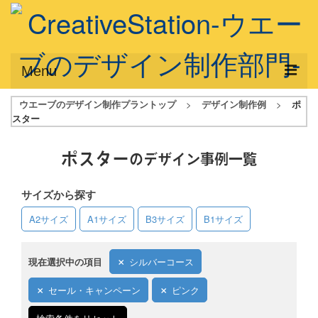
Menu
ウエーブのデザイン制作プラントップ
>
デザイン制作例
>
ポ
サービス概要
スター
デザインプラン
ポスター
のデザイン事例一覧
デザインアシスト
サイズから探す
フルデザイン
A2サイズ
A1サイズ
B3サイズ
B1サイズ
データ修正
写真からイラスト作成
現在選択中の項目
シルバーコース
デザイン制作例
セール・キャンペーン
ピンク
ご利用料金