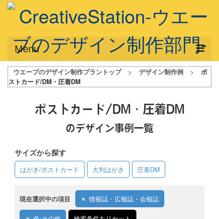
Menu
ウエーブのデザイン制作プラントップ
>
デザイン制作例
>
ポ
サービス概要
ストカード/DM・圧着DM
デザインプラン
ポストカード/DM・圧着DM
デザインアシスト
のデザイン事例一覧
フルデザイン
サイズから探す
データ修正
はがき/ポストカード
大判はがき
圧着DM
写真からイラスト作成
デザイン制作例
現在選択中の項目
情報誌・広報誌・会報誌
ご利用料金
色:その他
検索条件をリセット