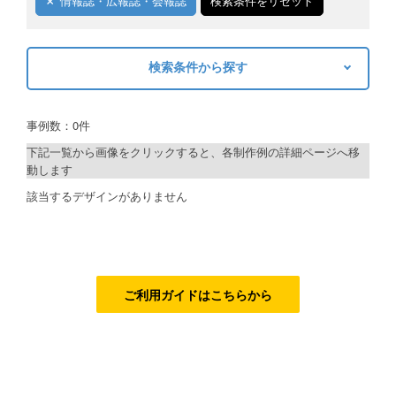
情報誌・広報誌・会報誌
検索条件をリセット
ご利用ガイド
検索条件から探す
ご利用の流れ
キーワードから探す
ご注文方法について
事例数：0件
検索
キャンセルについて
下記一覧から画像をクリックすると、各制作例の詳細ページへ移
動します
FAQ（よくあるご質問）
制作プランで探す
該当するデザインがありません
資料をダウンロード
デザインアシスト
ご利用規約
ベーシックコース
お見積り・お問合せ
シルバーコース
ご利用ガイドはこちらから
ゴールドコース
フルデザイン
データ修正