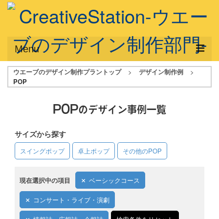
Menu
ウエーブのデザイン制作プラントップ
>
デザイン制作例
>
サービス概要
POP
デザインプラン
POP
のデザイン事例一覧
デザインアシスト
サイズから探す
フルデザイン
スイングポップ
卓上ポップ
その他のPOP
データ修正
写真からイラスト作成
現在選択中の項目
ベーシックコース
デザイン制作例
コンサート・ライブ・演劇
ご利用料金