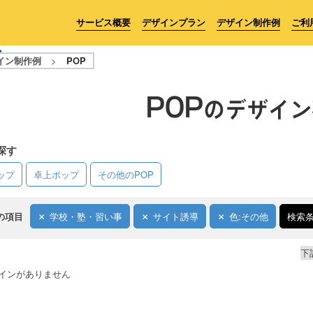
サービス概要
デザインプラン
デザイン制作例
ご利
イン制作例
>
POP
POP
のデザイン
探す
ップ
卓上ポップ
その他のPOP
の項目
学校・塾・習い事
サイト誘導
色:その他
検索
下
インがありません