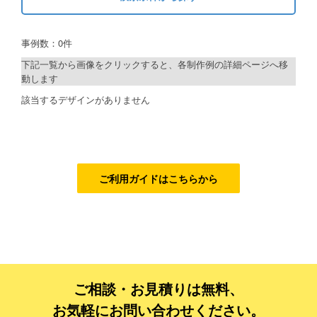
キーワードから探す
ご利用ガイド
事例数：0件
検索
ご利用の流れ
下記一覧から画像をクリックすると、各制作例の詳細ページへ移
動します
ご注文方法について
制作プランで探す
該当するデザインがありません
キャンセルについて
デザインアシスト
FAQ（よくあるご質問）
ベーシックコース
資料をダウンロード
シルバーコース
ご利用ガイドはこちらから
ご利用規約
ゴールドコース
フルデザイン
お見積り・お問合せ
データ修正
ご相談・お見積りは無料、
ジャンルで探す
お気軽にお問い合わせください。