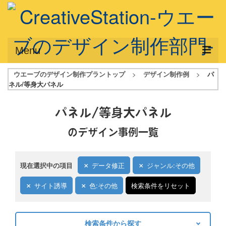
Menu
ウエーブのデザイン制作プラントップ
>
デザイン制作例
>
パ
サービス概要
ネル/等身大パネル
デザインプラン
パネル/等身大パネル
デザインアシスト
のデザイン事例一覧
フルデザイン
データ修正
現在選択中の項目
データ修正
ジャンル:その他
写真からイラスト作成
サイト誘導
色:その他
検索条件をリセット
デザイン制作例
検索条件から探す
ご利用料金