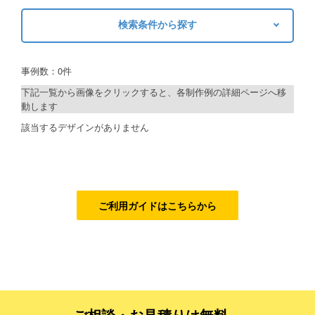
検索条件から探す
ご利用ガイド
キーワードから探す
ご利用の流れ
事例数：0件
検索
ご注文方法について
下記一覧から画像をクリックすると、各制作例の詳細ページへ移
動します
キャンセルについて
制作プランで探す
該当するデザインがありません
FAQ（よくあるご質問）
デザインアシスト
資料をダウンロード
ベーシックコース
ご利用規約
シルバーコース
ご利用ガイドはこちらから
お見積り・お問合せ
ゴールドコース
フルデザイン
データ修正
ご相談・お見積りは無料、