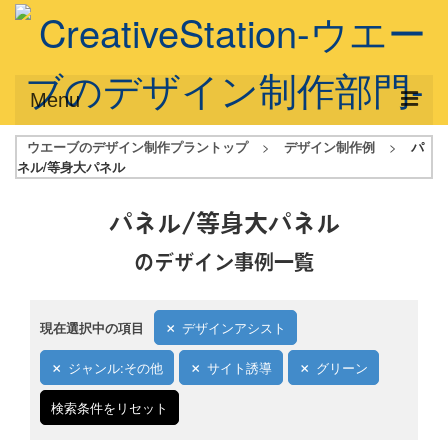
Menu
ウエーブのデザイン制作プラントップ
>
デザイン制作例
>
パ
サービス概要
ネル/等身大パネル
デザインプラン
パネル/等身大パネル
デザインアシスト
のデザイン事例一覧
フルデザイン
データ修正
現在選択中の項目
デザインアシスト
写真からイラスト作成
ジャンル:その他
サイト誘導
グリーン
デザイン制作例
検索条件をリセット
ご利用料金