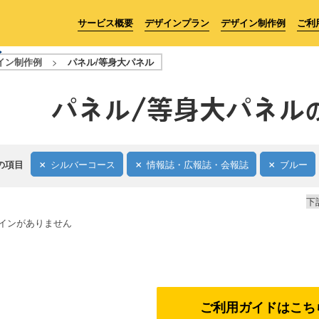
サービス概要
デザインプラン
デザイン制作例
ご利
イン制作例
>
パネル/等身大パネル
パネル/等身大パネル
の項目
シルバーコース
情報誌・広報誌・会報誌
ブルー
下
インがありません
ご利用ガイドはこち