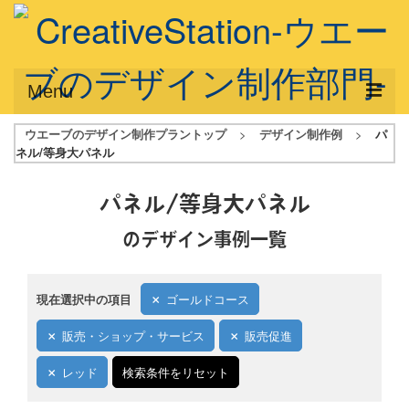
Menu
ウエーブのデザイン制作プラントップ
>
デザイン制作例
>
パ
サービス概要
ネル/等身大パネル
デザインプラン
パネル/等身大パネル
デザインアシスト
のデザイン事例一覧
フルデザイン
データ修正
現在選択中の項目
ゴールドコース
写真からイラスト作成
販売・ショップ・サービス
販売促進
デザイン制作例
レッド
検索条件をリセット
ご利用料金