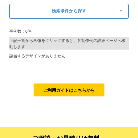
検索条件から探す
ご利用ガイド
キーワードから探す
ご利用の流れ
事例数：0件
検索
ご注文方法について
下記一覧から画像をクリックすると、各制作例の詳細ページへ移
動します
キャンセルについて
制作プランで探す
該当するデザインがありません
FAQ（よくあるご質問）
デザインアシスト
資料をダウンロード
ベーシックコース
ご利用規約
シルバーコース
ご利用ガイドはこちらから
お見積り・お問合せ
ゴールドコース
フルデザイン
データ修正
ご相談・お見積りは無料、