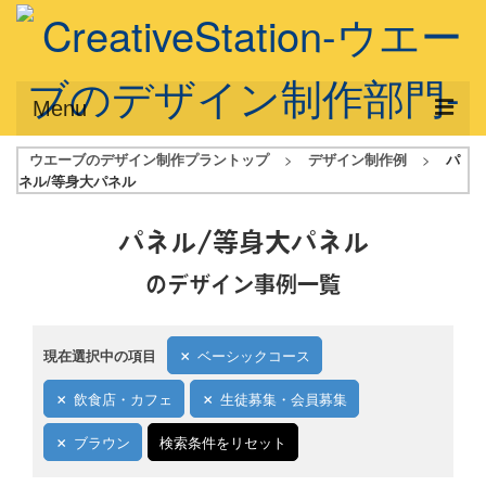
Menu
ウエーブのデザイン制作プラントップ
>
デザイン制作例
>
パ
サービス概要
ネル/等身大パネル
デザインプラン
パネル/等身大パネル
デザインアシスト
のデザイン事例一覧
フルデザイン
データ修正
現在選択中の項目
ベーシックコース
写真からイラスト作成
飲食店・カフェ
生徒募集・会員募集
デザイン制作例
ブラウン
検索条件をリセット
ご利用料金