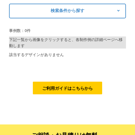
検索条件から探す
ご利用ガイド
キーワードから探す
ご利用の流れ
事例数：0件
検索
ご注文方法について
下記一覧から画像をクリックすると、各制作例の詳細ページへ移
動します
キャンセルについて
制作プランで探す
該当するデザインがありません
FAQ（よくあるご質問）
デザインアシスト
資料をダウンロード
ベーシックコース
ご利用規約
シルバーコース
ご利用ガイドはこちらから
お見積り・お問合せ
ゴールドコース
フルデザイン
データ修正
ご相談・お見積りは無料、