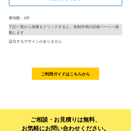
キーワードから探す
ご利用ガイド
事例数：0件
検索
ご利用の流れ
下記一覧から画像をクリックすると、各制作例の詳細ページへ移
動します
ご注文方法について
制作プランで探す
該当するデザインがありません
キャンセルについて
デザインアシスト
FAQ（よくあるご質問）
ベーシックコース
資料をダウンロード
シルバーコース
ご利用ガイドはこちらから
ご利用規約
ゴールドコース
フルデザイン
お見積り・お問合せ
データ修正
ご相談・お見積りは無料、
ジャンルで探す
お気軽にお問い合わせください。