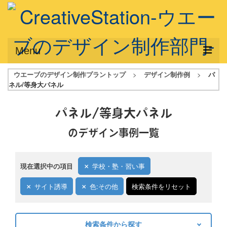
Menu
ウエーブのデザイン制作プラントップ
>
デザイン制作例
>
パ
サービス概要
ネル/等身大パネル
デザインプラン
パネル/等身大パネル
デザインアシスト
のデザイン事例一覧
フルデザイン
データ修正
現在選択中の項目
学校・塾・習い事
写真からイラスト作成
サイト誘導
色:その他
検索条件をリセット
デザイン制作例
検索条件から探す
ご利用料金