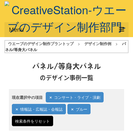
Menu
ウエーブのデザイン制作プラントップ
>
デザイン制作例
>
パ
サービス概要
ネル/等身大パネル
デザインプラン
パネル/等身大パネル
デザインアシスト
のデザイン事例一覧
フルデザイン
データ修正
現在選択中の項目
コンサート・ライブ・演劇
写真からイラスト作成
情報誌・広報誌・会報誌
ブルー
デザイン制作例
検索条件をリセット
ご利用料金