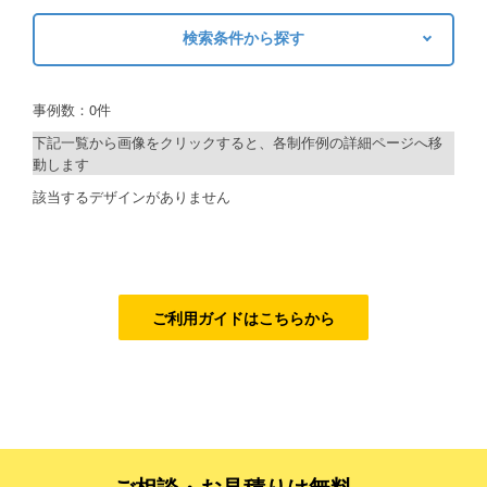
検索条件から探す
ご利用ガイド
キーワードから探す
ご利用の流れ
事例数：0件
検索
ご注文方法について
下記一覧から画像をクリックすると、各制作例の詳細ページへ移
動します
キャンセルについて
制作プランで探す
該当するデザインがありません
FAQ（よくあるご質問）
デザインアシスト
資料をダウンロード
ベーシックコース
ご利用規約
シルバーコース
ご利用ガイドはこちらから
お見積り・お問合せ
ゴールドコース
フルデザイン
データ修正
ご相談・お見積りは無料、