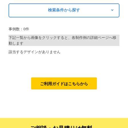
検索条件から探す
ご利用ガイド
キーワードから探す
ご利用の流れ
事例数：0件
検索
ご注文方法について
下記一覧から画像をクリックすると、各制作例の詳細ページへ移
動します
キャンセルについて
制作プランで探す
該当するデザインがありません
FAQ（よくあるご質問）
デザインアシスト
資料をダウンロード
ベーシックコース
ご利用規約
シルバーコース
ご利用ガイドはこちらから
お見積り・お問合せ
ゴールドコース
フルデザイン
データ修正
ご相談・お見積りは無料、