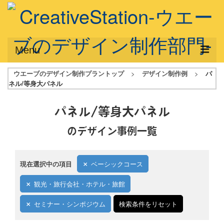
Menu
ウエーブのデザイン制作プラントップ
>
デザイン制作例
>
パ
サービス概要
ネル/等身大パネル
デザインプラン
パネル/等身大パネル
デザインアシスト
のデザイン事例一覧
フルデザイン
データ修正
現在選択中の項目
ベーシックコース
写真からイラスト作成
観光・旅行会社・ホテル・旅館
デザイン制作例
セミナー・シンポジウム
検索条件をリセット
ご利用料金