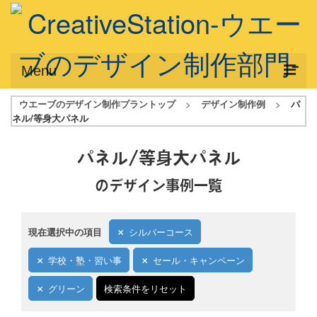
Menu
ウエーブのデザイン制作プラントップ
>
デザイン制作例
>
パ
サービス概要
ネル/等身大パネル
デザインプラン
パネル/等身大パネル
デザインアシスト
のデザイン事例一覧
フルデザイン
データ修正
現在選択中の項目
シルバーコース
写真からイラスト作成
学校・塾・習い事
セール・キャンペーン
デザイン制作例
グリーン
検索条件をリセット
ご利用料金