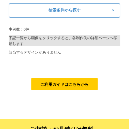
検索条件から探す
ご利用ガイド
キーワードから探す
ご利用の流れ
事例数：0件
検索
ご注文方法について
下記一覧から画像をクリックすると、各制作例の詳細ページへ移
動します
キャンセルについて
制作プランで探す
該当するデザインがありません
FAQ（よくあるご質問）
デザインアシスト
資料をダウンロード
ベーシックコース
ご利用規約
シルバーコース
ご利用ガイドはこちらから
お見積り・お問合せ
ゴールドコース
フルデザイン
データ修正
ご相談・お見積りは無料、