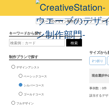
ウエーブのデザイン制作プラントップ
>
デザ
キーワードから探す
検索
サイズから
制作プランで探す
2つ折り
デザインアシスト
現在選択中
ベーシックコース
シルバーコース
事例数：0件
ゴールドコース
該当するデザ
フルデザイン