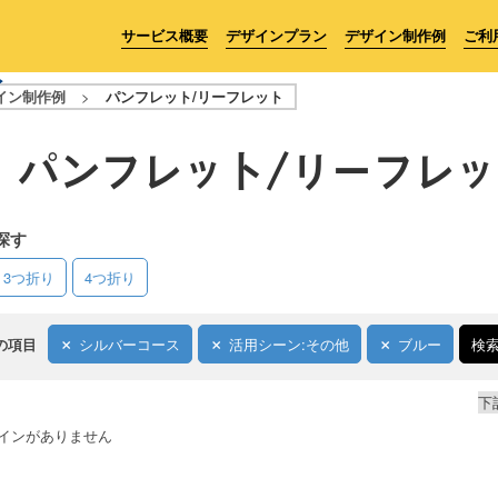
サービス概要
デザインプラン
デザイン制作例
ご利
イン制作例
>
パンフレット/リーフレット
パンフレット/リーフレッ
探す
3つ折り
4つ折り
の項目
シルバーコース
活用シーン:その他
ブルー
検
下
インがありません