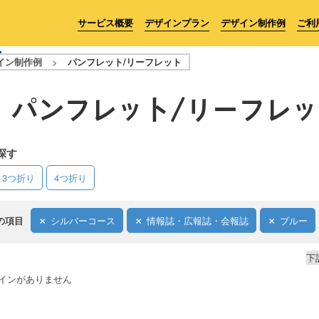
サービス概要
デザインプラン
デザイン制作例
ご利
イン制作例
>
パンフレット/リーフレット
パンフレット/リーフレッ
探す
3つ折り
4つ折り
の項目
シルバーコース
情報誌・広報誌・会報誌
ブルー
下
インがありません