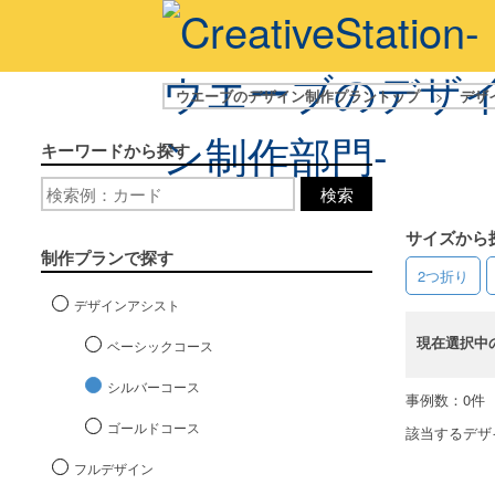
ウエーブのデザイン制作プラントップ
>
デザ
キーワードから探す
検索
サイズから
制作プランで探す
2つ折り
デザインアシスト
現在選択中
ベーシックコース
シルバーコース
事例数：0件
ゴールドコース
該当するデザ
フルデザイン