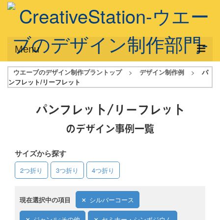
Menu
ウエーブのデザイン制作プラントップ
>
デザイン制作例
>
パ
サービス概要
ンフレット/リーフレット
デザインプラン
パンフレット/リーフレット
デザインアシスト
のデザイン事例一覧
フルデザイン
サイズから探す
データ修正
2つ折り
3つ折り
4つ折り
写真からイラスト作成
デザイン制作例
現在選択中の項目
シルバーコース
ご利用料金
ジャンル:その他
セミナー・シンポジウム