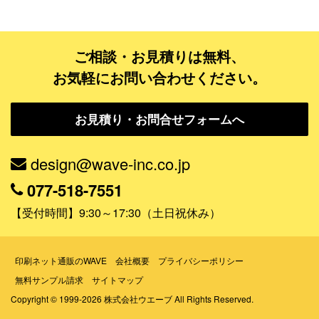
データ修正
ご相談・お見積りは無料、
ジャンルで探す
お気軽にお問い合わせください。
販売・ショップ・サービス
お見積り・お問合せフォームへ
飲食店・カフェ
観光・旅行会社・ホテル・旅館
design@wave-inc.co.jp
学校・塾・習い事
077-518-7551
コンサート・ライブ・演劇
【受付時間】9:30～17:30（土日祝休み）
美容室・サロン・クリニック
その他
印刷ネット通販のWAVE
会社概要
プライバシーポリシー
無料サンプル請求
サイトマップ
活用シーンで探す
Copyright © 1999-2026 株式会社ウエーブ All Rights Reserved.