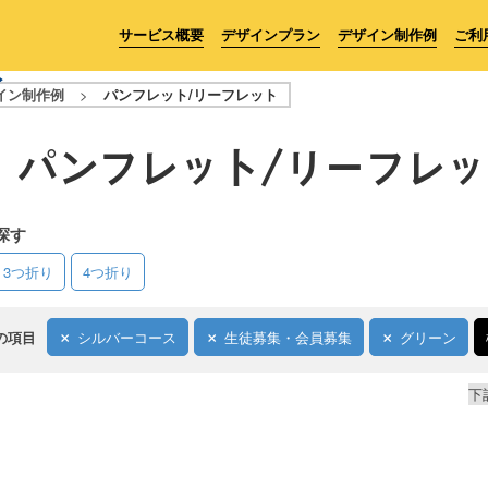
サービス概要
デザインプラン
デザイン制作例
ご利
イン制作例
>
パンフレット/リーフレット
パンフレット/リーフレッ
探す
3つ折り
4つ折り
の項目
シルバーコース
生徒募集・会員募集
グリーン
下