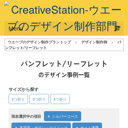
Menu
ウエーブのデザイン制作プラントップ
>
デザイン制作例
>
パ
サービス概要
ンフレット/リーフレット
デザインプラン
パンフレット/リーフレット
デザインアシスト
のデザイン事例一覧
フルデザイン
サイズから探す
データ修正
2つ折り
3つ折り
4つ折り
写真からイラスト作成
デザイン制作例
現在選択中の項目
シルバーコース
ご利用料金
美容室・サロン・クリニック
サイト誘導