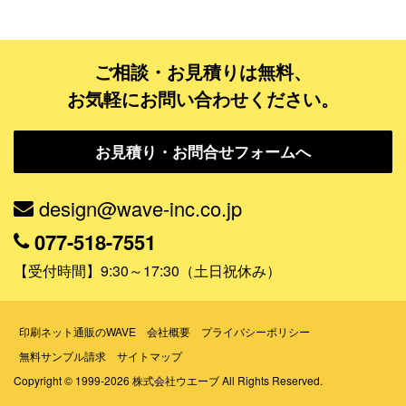
データ修正
ご相談・お見積りは無料、
ジャンルで探す
お気軽にお問い合わせください。
販売・ショップ・サービス
お見積り・お問合せフォームへ
飲食店・カフェ
観光・旅行会社・ホテル・旅館
design@wave-inc.co.jp
学校・塾・習い事
077-518-7551
コンサート・ライブ・演劇
【受付時間】9:30～17:30（土日祝休み）
美容室・サロン・クリニック
その他
印刷ネット通販のWAVE
会社概要
プライバシーポリシー
無料サンプル請求
サイトマップ
活用シーンで探す
Copyright © 1999-2026 株式会社ウエーブ All Rights Reserved.