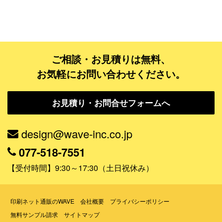
フルデザイン
データ修正
ご相談・お見積りは無料、
ジャンルで探す
お気軽にお問い合わせください。
販売・ショップ・サービス
お見積り・お問合せフォームへ
飲食店・カフェ
観光・旅行会社・ホテル・旅館
design@wave-inc.co.jp
学校・塾・習い事
077-518-7551
コンサート・ライブ・演劇
【受付時間】9:30～17:30（土日祝休み）
美容室・サロン・クリニック
その他
印刷ネット通販のWAVE
会社概要
プライバシーポリシー
無料サンプル請求
サイトマップ