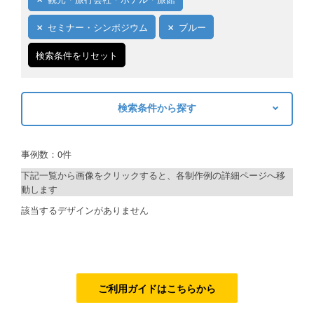
ご利用ガイド
セミナー・シンポジウム
ブルー
ご利用の流れ
検索条件をリセット
ご注文方法について
検索条件から探す
キャンセルについて
キーワードから探す
FAQ（よくあるご質問）
事例数：0件
検索
資料をダウンロード
下記一覧から画像をクリックすると、各制作例の詳細ページへ移
動します
ご利用規約
制作プランで探す
該当するデザインがありません
お見積り・お問合せ
デザインアシスト
ベーシックコース
シルバーコース
ご利用ガイドはこちらから
ゴールドコース