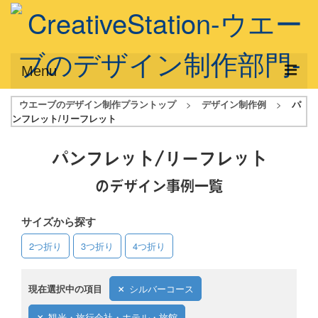
Menu
ウエーブのデザイン制作プラントップ
>
デザイン制作例
>
パ
サービス概要
ンフレット/リーフレット
デザインプラン
パンフレット/リーフレット
デザインアシスト
のデザイン事例一覧
フルデザイン
サイズから探す
データ修正
2つ折り
3つ折り
4つ折り
写真からイラスト作成
デザイン制作例
現在選択中の項目
シルバーコース
ご利用料金
観光・旅行会社・ホテル・旅館