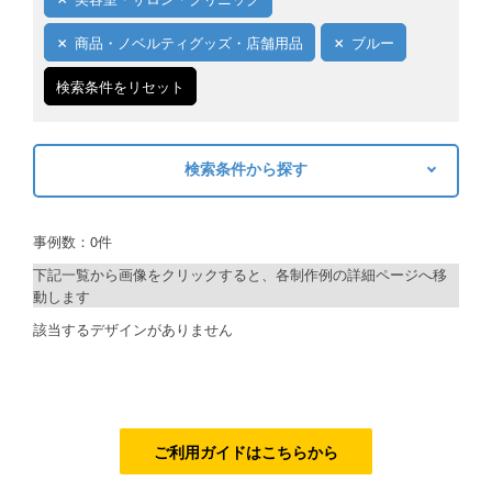
ご利用ガイド
商品・ノベルティグッズ・店舗用品
ブルー
ご利用の流れ
検索条件をリセット
ご注文方法について
検索条件から探す
キャンセルについて
キーワードから探す
FAQ（よくあるご質問）
事例数：0件
検索
資料をダウンロード
下記一覧から画像をクリックすると、各制作例の詳細ページへ移
動します
ご利用規約
制作プランで探す
該当するデザインがありません
お見積り・お問合せ
デザインアシスト
ベーシックコース
シルバーコース
ご利用ガイドはこちらから
ゴールドコース