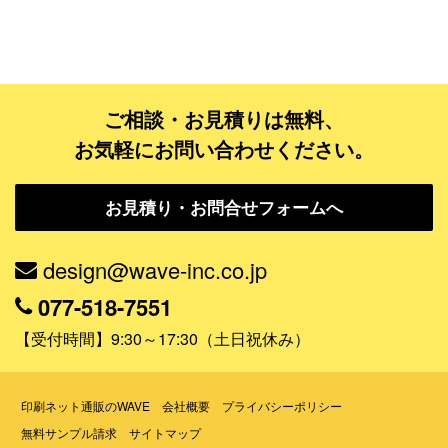
フルデザイン
データ修正
ご相談・お見積りは無料、
ジャンルで探す
お気軽にお問い合わせください。
販売・ショップ・サービス
お見積り・お問合せフォームへ
飲食店・カフェ
観光・旅行会社・ホテル・旅館
design@wave-inc.co.jp
学校・塾・習い事
077-518-7551
コンサート・ライブ・演劇
【受付時間】9:30～17:30（土日祝休み）
美容室・サロン・クリニック
その他
印刷ネット通販のWAVE
会社概要
プライバシーポリシー
無料サンプル請求
サイトマップ