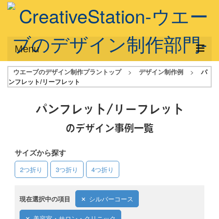
Menu
ウエーブのデザイン制作プラントップ
>
デザイン制作例
>
パ
サービス概要
ンフレット/リーフレット
デザインプラン
パンフレット/リーフレット
デザインアシスト
のデザイン事例一覧
フルデザイン
サイズから探す
データ修正
2つ折り
3つ折り
4つ折り
写真からイラスト作成
デザイン制作例
現在選択中の項目
シルバーコース
ご利用料金
美容室・サロン・クリニック