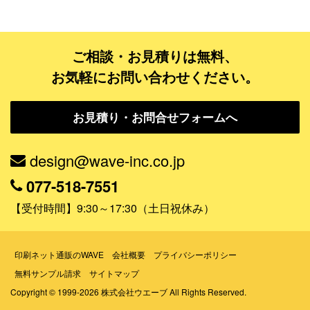
データ修正
ご相談・お見積りは無料、
ジャンルで探す
お気軽にお問い合わせください。
販売・ショップ・サービス
お見積り・お問合せフォームへ
飲食店・カフェ
観光・旅行会社・ホテル・旅館
design@wave-inc.co.jp
学校・塾・習い事
077-518-7551
コンサート・ライブ・演劇
【受付時間】9:30～17:30（土日祝休み）
美容室・サロン・クリニック
その他
印刷ネット通販のWAVE
会社概要
プライバシーポリシー
無料サンプル請求
サイトマップ
活用シーンで探す
Copyright © 1999-2026 株式会社ウエーブ All Rights Reserved.