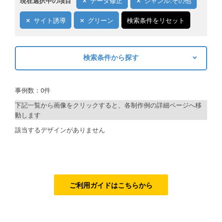
現在選択中の項目
データ修正
ジャンル:その他
ご利用ガイド
サイト誘導
グリーン
検索条件をリセット
ご利用の流れ
検索条件から探す
ご注文方法について
キーワードから探す
キャンセルについて
事例数：0件
検索
FAQ（よくあるご質問）
下記一覧から画像をクリックすると、各制作例の詳細ページへ移
動します
資料をダウンロード
制作プランで探す
該当するデザインがありません
ご利用規約
デザインアシスト
お見積り・お問合せ
ベーシックコース
シルバーコース
ご利用ガイドはこちらから
ゴールドコース
フルデザイン