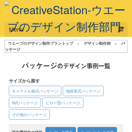
Menu
ウエーブのデザイン制作プラントップ
>
デザイン制作例
>
パ
サービス概要
ッケージ
デザインプラン
パッケージ
のデザイン事例一覧
デザインアシスト
サイズから探す
フルデザイン
キャラメル箱式パッケージ
地獄底式パッケージ
データ修正
N式パッケージ
ピロー型パッケージ
写真からイラスト作成
その他のパッケージ
デザイン制作例
ご利用料金