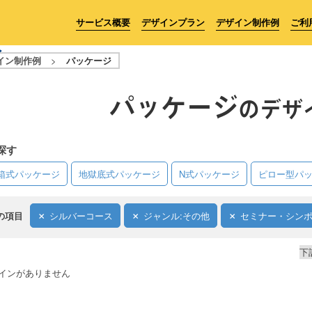
サービス概要
デザインプラン
デザイン制作例
ご利
イン制作例
>
パッケージ
パッケージ
のデザ
探す
箱式パッケージ
地獄底式パッケージ
N式パッケージ
ピロー型パ
の項目
シルバーコース
ジャンル:その他
セミナー・シン
下
インがありません